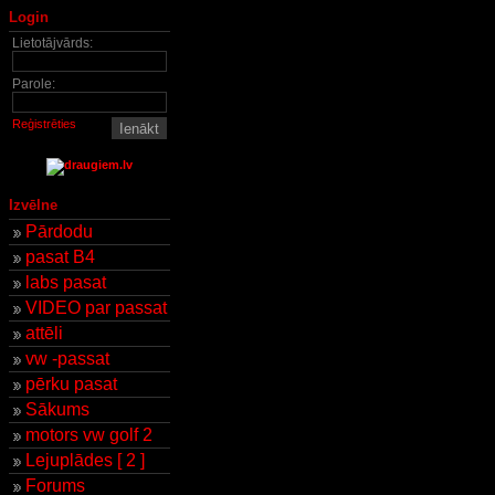
Login
Lietotājvārds:
Parole:
Reģistrēties
Izvēlne
Pārdodu
pasat B4
labs pasat
VIDEO par passat
attēli
vw -passat
pērku pasat
Sākums
motors vw golf 2
Lejuplādes [ 2 ]
Forums