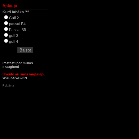
Aptauja
Kurš labāks ??
Golf 2
passat B4
Passat B5
golf 3
golf 4
Pastāsti par mums
draugiem!
Izveido arī savu mājaslapu
WOLKSVAGEN
Reklāma