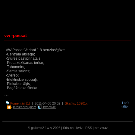
vw -passat
VW Passat Variant 1.8 benzīns/gāze
-Centrālā atslēga;
-Stūres pastiprinātājs;
-Pretaizdzīšanas ierīce;
-Tahometrs;
-Samta salons;
-Stereo;
-Elektriskie spoguļi;
-Piekabes āķis;
-Bagāžnieka štorka;
...
Lasīt
Komentāri (1)
| 2011-04-08 20:02 |
Skatīts: 10901x
tālāk.
Ieteikt draugiem
TweetMe
© gailums2.1w.lv 2026 | Stils no:
1w.lv
|
RSS
|
hiti: 27642